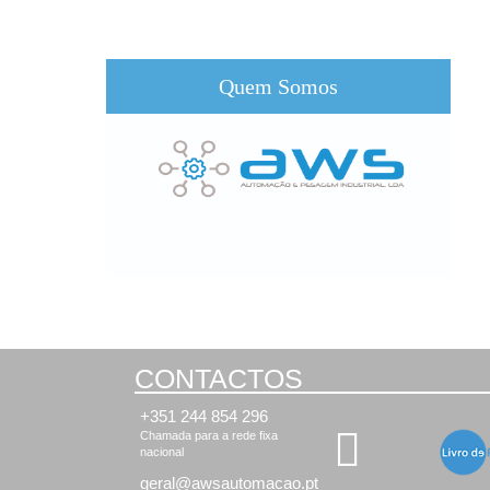
Quem Somos
CONTACTOS
+351 244 854 296
Chamada para a rede fixa
nacional
geral@awsautomacao.pt